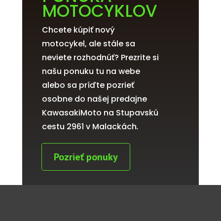
MOTOCYKLOV
Chcete kúpiť nový
motocykel, ale stále sa
neviete rozhodnúť? Prezrite si
našu ponuku tu na webe
alebo sa príďte pozrieť
osobne do našej predajne
KawasakiMoto na Stupavskú
cestu 2961 v Malackách
.
Pozrieť ponuky