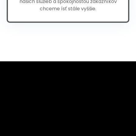
našich služieb a spokojnosťou zákazníkov
chceme ísť stále vyššie.