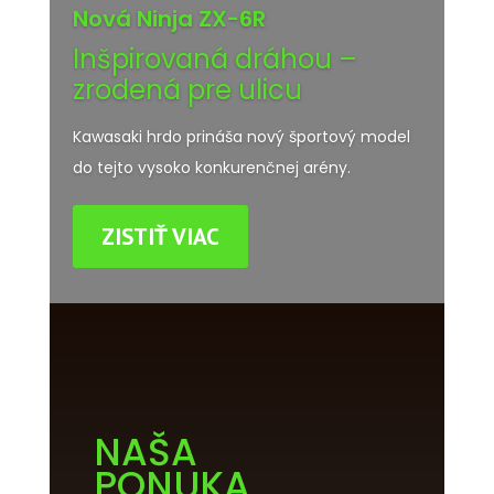
Nová Ninja ZX-6R
Inšpirovaná dráhou –
zrodená pre ulicu
Kawasaki hrdo prináša nový športový model
do tejto vysoko konkurenčnej arény.
ZISTIŤ VIAC
NAŠA
PONUKA