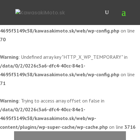
Warning
: Undefined array key "HTTP_X_WP_TEMPORARY" in
/data/0/2/0226c3a6-dfc4-40cc-84e1-
4695f3149c58/kawasakimoto.sk/web/wp-config.php
on line
70
Warning
: Undefined array key "HTTP_X_WP_TEMPORARY" in
/data/0/2/0226c3a6-dfc4-40cc-84e1-
4695f3149c58/kawasakimoto.sk/web/wp-config.php
on line
71
Warning
: Trying to access array offset on false in
/data/0/2/0226c3a6-dfc4-40cc-84e1-
4695f3149c58/kawasakimoto.sk/web/wp-
content/plugins/wp-super-cache/wp-cache.php
on line
3716