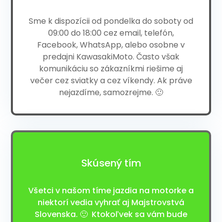
Sme k dispozícii od pondelka do soboty od
09:00 do 18:00 cez
email
, telefón,
Facebook
, WhatsApp, alebo osobne v
predajni KawasakiMoto. Často však
komunikáciu so zákazníkmi riešime aj
večer cez sviatky a cez víkendy. Ak práve
nejazdíme, samozrejme. 🙂
Skúsený tím
Všetci v našom tíme jazdia na motorke a
niektorí vedia vyhrať aj Majstrovstvá
Slovenska. 🙂 Ktokoľvek sa vám bude