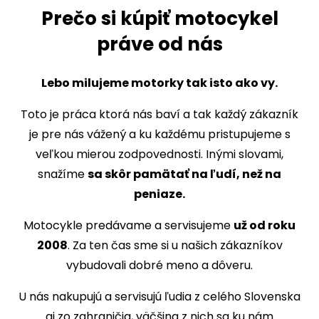
Prečo si kúpiť motocykel
práve od nás
Lebo milujeme motorky tak isto ako vy.
Toto je práca ktorá nás baví a tak každý zákazník
je pre nás vážený a ku každému pristupujeme s
veľkou mierou zodpovednosti. Inými slovami,
snažíme
sa skôr pamätať na ľudí, než na
peniaze.
Motocykle predávame a servisujeme
už od roku
2008
. Za ten čas sme si u našich zákazníkov
vybudovali dobré meno a dôveru.
U nás nakupujú a servisujú ľudia z celého Slovenska
aj zo zahraničia, väčšina z nich sa ku nám