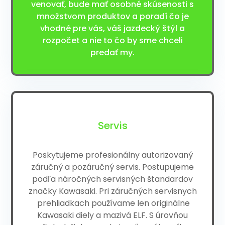
venovať, bude mať osobné skúsenosti s
množstvom produktov a poradí čo je
vhodné pre vás, váš jazdecký štýl a
rozpočet a nie to čo by sme chceli
predať my.
Servis
Poskytujeme profesionálny autorizovaný
záručný a pozáručný servis. Postupujeme
podľa náročných servisných štandardov
značky Kawasaki.
Pri záručných servisnych
prehliadkach používame len originálne
Kawasaki diely a mazivá ELF. S úrovňou