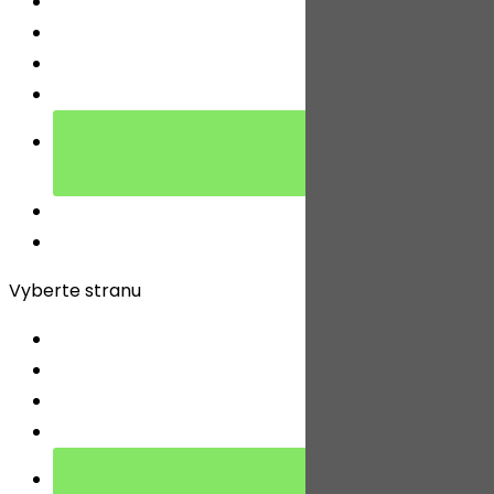
DOMOV
O NÁS
POŽIČOVŇA
PONUKA MOTOCYKLOV
BLOG
KONTAKT
Vyberte stranu
DOMOV
O NÁS
POŽIČOVŇA
PONUKA MOTOCYKLOV