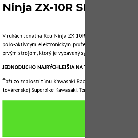
Ninja ZX-10R SE
V rukách Jonatha Reu Ninja ZX-10RR dosiahla titul vo Wo
polo-aktívnym elektronickým pružením – Ninja ZX10-R S
prvým strojom, ktorý je vybavený systémom Kawasaki Elec
JEDNODUCHO NAJRÝCHLEJŠIA NA TRATI
Ťaží zo znalostí tímu Kawasaki Racing, rovnako ako z pok
továrenskej Superbike Kawasaki. Teraz ponúka ešte väčší v
C