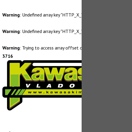
Warning
: Undefined array key "HTTP_X_WP_TEMPORARY" in
/da
Brzdy,
Brzdy,
Warning
: Undefined array key "HTTP_X_WP_TEMPORARY" in
/da
Odpru
pre
Odpru
Maximáln
Warning
: Trying to access array offset on false in
/data/0/2/02
za
Maxi
3716